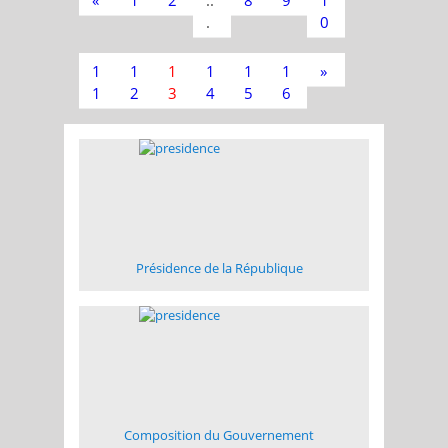
«
1
2
..
8
9
1
.
0
1
1
1
1
1
1
»
1
2
3
4
5
6
Présidence de la République
Composition du Gouvernement