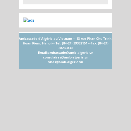
Ambassade d'Algérie au Vietnam -- 13 rue Phan Chu Trinh,
Hoan Kiem, Hanoi -- Tel: (84-24) 39332151 --Fax: (84-24)
38260830
Email:
ambassade@amb-algerie.vn
consulaires@amb-algerie.vn
visas@amb-algerie.vn