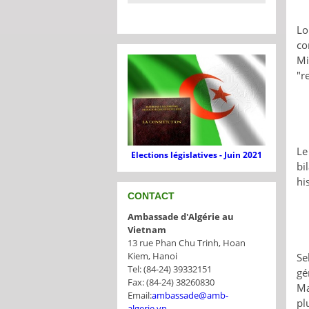
Lo
co
Mi
"r
Le
Elections législatives - Juin 2021
bi
hi
CONTACT
Ambassade d'Algérie au
Vietnam
13 rue Phan Chu Trinh, Hoan
Kiem, Hanoi
Se
Tel: (84-24) 39332151
gé
Fax: (84-24) 38260830
Ma
Email:
ambassade@amb-
pl
algerie.vn