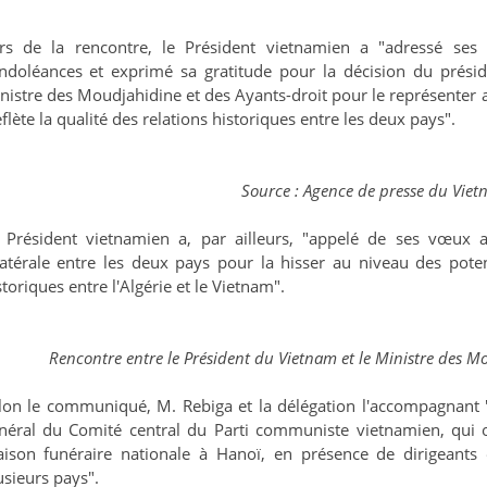
rs de la rencontre, le Président vietnamien a "adressé se
ndoléances et exprimé sa gratitude pour la décision du prési
nistre des Moudjahidine et des Ayants-droit pour le représenter 
eflète la qualité des relations historiques entre les deux pays".
Source : Agence de presse du Vie
 Président vietnamien a, par ailleurs, "appelé de ses vœux
latérale entre les deux pays pour la hisser au niveau des potent
storiques entre l'Algérie et le Vietnam".
Rencontre entre le Président du Vietnam et le Ministre des M
lon le communiqué, M. Rebiga et la délégation l'accompagnant 
néral du Comité central du Parti communiste vietnamien, qui on
ison funéraire nationale à Hanoï, en présence de dirigeants
usieurs pays".