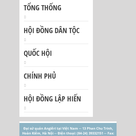
TỔNG THỐNG
HỘI ĐỒNG DÂN TỘC
QUỐC HỘI
CHÍNH PHỦ
HỘI ĐỒNG LẬP HIẾN
Đại sứ quán Angiêri tại Việt Nam -- 13 Phan Chu Trinh,
Hoàn Kiếm, Hà Nội -- Điện thoại: (84-24) 39332151 -- Fax: