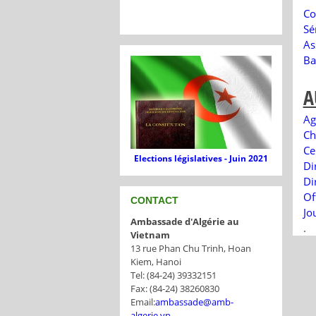
Co
Sé
As
Ba
A
Ag
Ch
Ce
Elections législatives - Juin 2021
Di
Di
Of
CONTACT
Jo
Ambassade d'Algérie au
.
Vietnam
13 rue Phan Chu Trinh, Hoan
Kiem, Hanoi
Tel: (84-24) 39332151
Fax: (84-24) 38260830
Email:
ambassade@amb-
algerie.vn