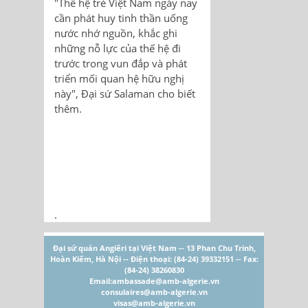
"Thế hệ trẻ Việt Nam ngày nay
cần phát huy tinh thần uống
nước nhớ nguồn, khắc ghi
những nỗ lực của thế hệ đi
trước trong vun đắp và phát
triển mối quan hệ hữu nghị
này", Đại sứ Salaman cho biết
thêm.
.
Đại sứ quán Angiêri tại Việt Nam -- 13 Phan Chu Trinh,
Hoàn Kiếm, Hà Nội -- Điện thoại: (84-24) 39332151 -- Fax:
(84-24) 38260830
Email:
ambassade@amb-algerie.vn
consulaires@amb-algerie.vn
visas@amb-algerie.vn