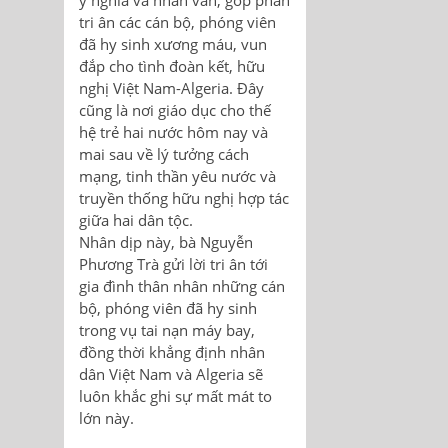
ý nghĩa và nhân văn, góp phần
tri ân các cán bộ, phóng viên
đã hy sinh xương máu, vun
đắp cho tình đoàn kết, hữu
nghị Việt Nam-Algeria. Đây
cũng là nơi giáo dục cho thế
hệ trẻ hai nước hôm nay và
mai sau về lý tưởng cách
mạng, tinh thần yêu nước và
truyền thống hữu nghị hợp tác
giữa hai dân tộc.
Nhân dịp này, bà Nguyễn
Phương Trà gửi lời tri ân tới
gia đình thân nhân những cán
bộ, phóng viên đã hy sinh
trong vụ tai nạn máy bay,
đồng thời khẳng định nhân
dân Việt Nam và Algeria sẽ
luôn khắc ghi sự mất mát to
lớn này.